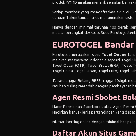
dengan sebutan Agen Bola SBOBET oleh masya
produk PAY4D ini akan menarik semakin banyak 
Setiap member yang mendaftarkan akun di Eur
dengan 1 akun tanpa harus menggunakan sistem
Hanya dengan minimal taruhan 100 perak, se
melalui perangkat desktop. Situs Eurotogel ten
EUROTOGEL Bandar 
Eurotogel merupakan situs
Togel Online
terp
mainkan masyarakat Indonesia seperti Togel Si
Togel Qatar (QTR), Togel Brazil (BRA), Togel 
Togel China, Togel Japan, Togel Euro, Togel Ta
Tersedia juga Betting BBFS hingga 10digit me
taruhan paling terendah dengan pembayaran hadi
Agen Resmi Sbobet Bol
Hadir Permainan Sportbook atau Agen Resmi 
Hadirkan banyak jenis pertandingan yang dapat d
Nikmati betting online dengan minimal bet pali