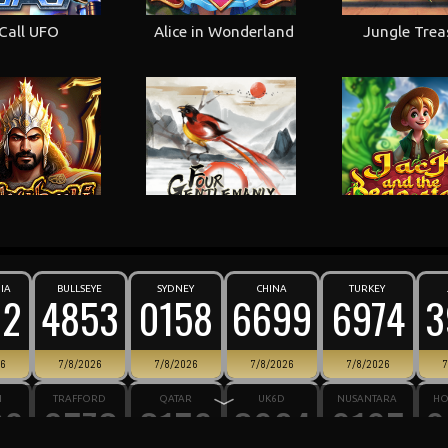
Call UFO
Alice in Wonderland
Jungle Trea
Baahubali
Four Gentlemanly
Jack and 
Flowers
Beanstal
IA
BULLSEYE
SYDNEY
CHINA
TURKEY
72
4853
0158
6699
6974
3
26
7/8/2026
7/8/2026
7/8/2026
7/8/2026
7
N
TRAFFORD
QATAR
UK6D
NUSANTARA
H
38
0573
3158
3924
9195
9