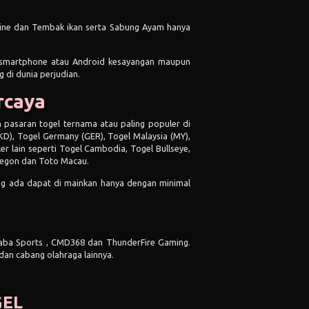
yang merupakan bandar Pentolan nomor 1 dari
line dan Tembak ikan serta Sabung Ayam hanya
t smartphone atau Android kesayangan maupun
 di dunia perjudian.
rcaya
 pasaran togel ternama atau paling populer di
KD), Togel Germany (GER), Togel Malaysia (MY),
r lain seperti Togel Cambodia, Togel Bullseye,
Oregon dan Toto Macau.
ang ada dapat di mainkan hanya dengan minimal
aba Sports , CMD368 dan ThunderFire Gaming.
 dan cabang olahraga lainnya.