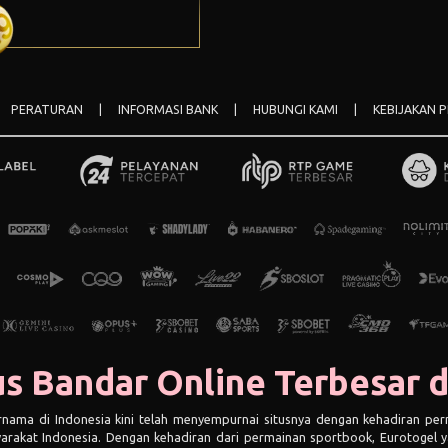
PERATURAN
|
INFORMASI BANK
|
HUBUNGI KAMI
|
KEBIJAKAN P
 Bandar Online Terbesar d
nama di Indonesia kini telah menyempurnai situsnya dengan kehadiran per