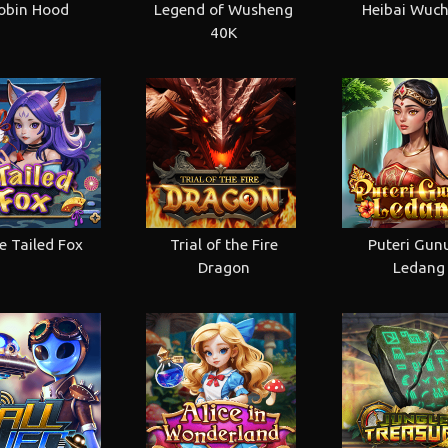
obin Hood
Legend of Wusheng
Heibai Wuc
40K
e Tailed Fox
Trial of the Fire
Puteri Gun
Dragon
Ledang