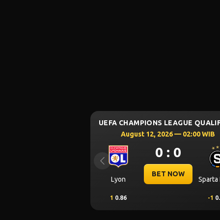
7/8/2026
7/8/2026
7/8/20
Night Bar
Fa
FRENCH
TOTO WU
2591
69
8/8/2026
8/8/20
Fireworks
Lege
UEFA CHAMPIONS LEAGUE QUALIF
August 11, 2026 — 22:59 WIB
0 : 0
Previous
BET NOW
Union 
Bodo Glimt
Gill
0.75
0.82
-0.75