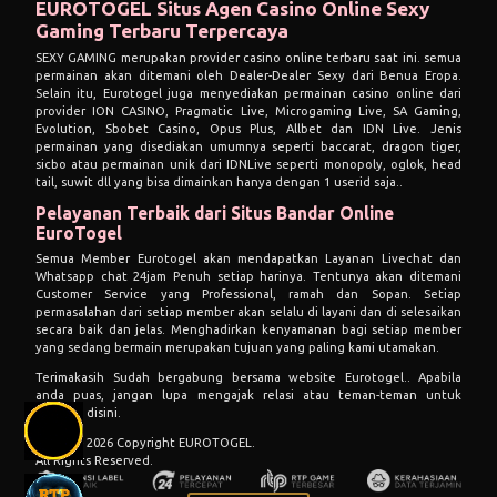
EUROTOGEL Situs Agen Casino Online Sexy
Gaming Terbaru Terpercaya
SEXY GAMING merupakan provider casino online terbaru saat ini. semua
permainan akan ditemani oleh Dealer-Dealer Sexy dari Benua Eropa.
Selain itu, Eurotogel juga menyediakan permainan casino online dari
provider ION CASINO, Pragmatic Live, Microgaming Live, SA Gaming,
Evolution, Sbobet Casino, Opus Plus, Allbet dan IDN Live. Jenis
permainan yang disediakan umumnya seperti baccarat, dragon tiger,
sicbo atau permainan unik dari IDNLive seperti monopoly, oglok, head
tail, suwit dll yang bisa dimainkan hanya dengan 1 userid saja..
Pelayanan Terbaik dari Situs Bandar Online
EuroTogel
Semua Member Eurotogel akan mendapatkan Layanan Livechat dan
Whatsapp chat 24jam Penuh setiap harinya. Tentunya akan ditemani
Customer Service yang Professional, ramah dan Sopan. Setiap
permasalahan dari setiap member akan selalu di layani dan di selesaikan
secara baik dan jelas. Menghadirkan kenyamanan bagi setiap member
yang sedang bermain merupakan tujuan yang paling kami utamakan.
Terimakasih Sudah bergabung bersama website Eurotogel.. Apabila
anda puas, jangan lupa mengajak relasi atau teman-teman untuk
bermain disini.
© 2015 - 2026 Copyright EUROTOGEL.
All Rights Reserved.