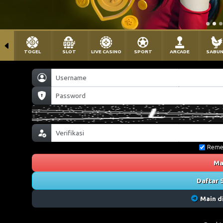
TOGEL
SLOT
LIVE CASINO
SPORT
ARCADE
SABU
Reme
Ma
Daftar 
Main d