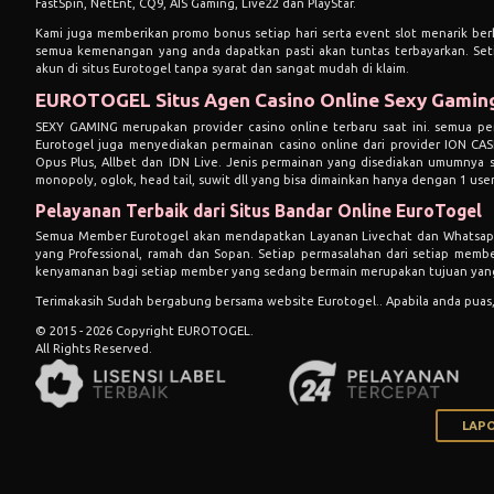
FastSpin, NetEnt, CQ9, AIS Gaming, Live22 dan PlayStar.
Kami juga memberikan promo bonus setiap hari serta event slot menarik berh
semua kemenangan yang anda dapatkan pasti akan tuntas terbayarkan. Set
akun di situs Eurotogel tanpa syarat dan sangat mudah di klaim.
EUROTOGEL Situs Agen Casino Online Sexy Gaming
SEXY GAMING merupakan provider casino online terbaru saat ini. semua per
Eurotogel juga menyediakan permainan casino online dari provider ION CASI
Opus Plus, Allbet dan IDN Live. Jenis permainan yang disediakan umumnya se
monopoly, oglok, head tail, suwit dll yang bisa dimainkan hanya dengan 1 useri
Pelayanan Terbaik dari Situs Bandar Online EuroTogel
Semua Member Eurotogel akan mendapatkan Layanan Livechat dan Whatsapp 
yang Professional, ramah dan Sopan. Setiap permasalahan dari setiap member
kenyamanan bagi setiap member yang sedang bermain merupakan tujuan yang
Terimakasih Sudah bergabung bersama website Eurotogel.. Apabila anda puas,
© 2015 - 2026 Copyright EUROTOGEL.
All Rights Reserved.
LAPO