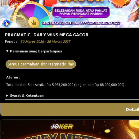
PRAGMATIC : DAILY WINS MEGA GACOR
Periode :
30 Maret 2026 - 28 Maret 2027
Permainan yang berpartisipasi
Semua permainan slot Pragmatic Play
Aturan :
Total hadiah Slot senilai Rp 5,983,200,000 (bagian dari Rp 88,000,000,000).
Syarat & Ketentuan
Detai