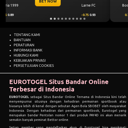
BET NOW
Bodo Glimt
Union Saint-Gilloise
0.75
0.77
-0.75
-0.95
TENTANG KAMI
BANTUAN
PERATURAN
INFORMASI BANK
HUBUNGI KAMI
KEBIJAKAN PRIVASI
PERSETUJUAN COOKIES
EUROTOGEL Situs Bandar Online
Terbesar di Indonesia
EUROTOGEL
sebagai Situs Bandar Online Ternama di Indonesia kini telah
menyempurnai situsnya dengan kehadiran permainan sportbook atau
biasanya lebih di kenal dengan sebutan Agen Bola SBOBET oleh masyarakat
Indonesia. Dengan kehadiran dari permainan sportbook, Eurotogel yang
merupakan bandar Pentolan nomor 1 dari produk PAY4D ini akan menarik
semakin banyak peminat Bettor online.
Setiap member yang mendaftarkan akun di Eurotogel bisa menikmati