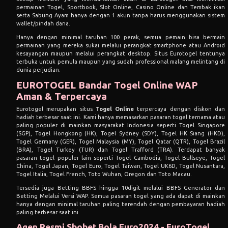
permainan Togel, Sportbook, Slot Online, Casino Online dan Tembak ikan
serta Sabung Ayam hanya dengan 1 akun tanpa harus menggunakan sistem
wallet/pindah dana.
Hanya dengan minimal taruhan 100 perak, semua pemain bisa bermain
permainan yang mereka sukai melalui perangkat smartphone atau Android
kesayangan maupun melalui perangkat desktop. Situs Eurotogel tentunya
terbuka untuk pemula maupun yang sudah professional malang melintang di
dunia perjudian.
EUROTOGEL Bandar Togel Online WAP
Aman & Terpercaya
Eurotogel merupakan situs
Togel Online
terpercaya dengan diskon dan
hadiah terbesar saat ini. Kami hanya memasarkan pasaran togel ternama atau
paling populer di mainkan masyarakat Indonesia seperti Togel Singapore
(SGP), Togel Hongkong (HK), Togel Sydney (SDY), Togel HK Siang (HKD),
Togel Germany (GER), Togel Malaysia (MY), Togel Qatar (QTR), Togel Brazil
(BRA), Togel Turkey (TUR) dan Togel Trafford (TRA). Terdapat banyak
pasaran togel populer lain seperti Togel Cambodia, Togel Bullseye, Togel
China, Togel Japan, Togel Euro, Togel Taiwan, Togel UK6D, Togel Nusantara,
Togel Italia, Togel French, Toto Wuhan, Oregon dan Toto Macau.
Tersedia juga Betting BBFS hingga 10digit melalui BBFS Generator dan
Betting Melalui Versi WAP. Semua pasaran togel yang ada dapat di mainkan
hanya dengan minimal taruhan paling terendah dengan pembayaran hadiah
paling terbesar saat ini.
Agen Resmi Sbobet Bola Euro2024 - EuroTogel