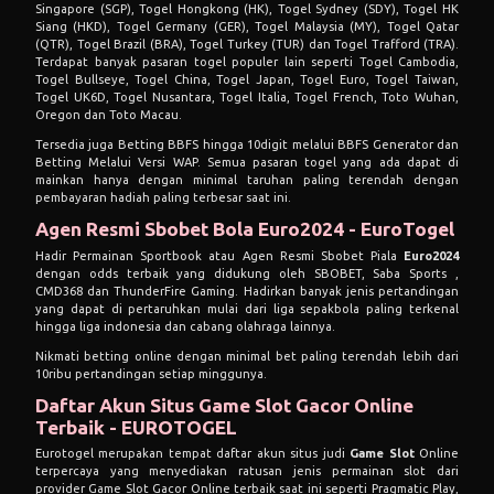
Singapore (SGP), Togel Hongkong (HK), Togel Sydney (SDY), Togel HK
Siang (HKD), Togel Germany (GER), Togel Malaysia (MY), Togel Qatar
(QTR), Togel Brazil (BRA), Togel Turkey (TUR) dan Togel Trafford (TRA).
Terdapat banyak pasaran togel populer lain seperti Togel Cambodia,
Togel Bullseye, Togel China, Togel Japan, Togel Euro, Togel Taiwan,
Togel UK6D, Togel Nusantara, Togel Italia, Togel French, Toto Wuhan,
Oregon dan Toto Macau.
Tersedia juga Betting BBFS hingga 10digit melalui BBFS Generator dan
Betting Melalui Versi WAP. Semua pasaran togel yang ada dapat di
mainkan hanya dengan minimal taruhan paling terendah dengan
pembayaran hadiah paling terbesar saat ini.
Agen Resmi Sbobet Bola Euro2024 - EuroTogel
Hadir Permainan Sportbook atau Agen Resmi Sbobet Piala
Euro2024
dengan odds terbaik yang didukung oleh SBOBET, Saba Sports ,
CMD368 dan ThunderFire Gaming. Hadirkan banyak jenis pertandingan
yang dapat di pertaruhkan mulai dari liga sepakbola paling terkenal
hingga liga indonesia dan cabang olahraga lainnya.
Nikmati betting online dengan minimal bet paling terendah lebih dari
10ribu pertandingan setiap minggunya.
Daftar Akun Situs Game Slot Gacor Online
Terbaik - EUROTOGEL
Eurotogel merupakan tempat daftar akun situs judi
Game Slot
Online
terpercaya yang menyediakan ratusan jenis permainan slot dari
provider Game Slot Gacor Online terbaik saat ini seperti Pragmatic Play,