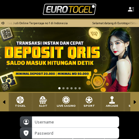
us Judi Online Terpercaya no 1 di Indonesia
Selamat datang di Eurotogel Situs Judi On
TOGEL
SLOT
LIVE CASINO
SPORT
ARCADE
SABU