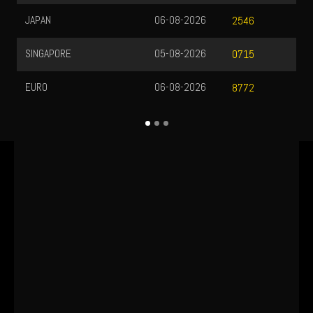
JAPAN
06-08-2026
HONG
2546
SINGAPORE
05-08-2026
ITALI
0715
EURO
06-08-2026
GER
8772