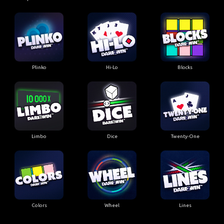
Plinko
Hi-Lo
Blocks
Limbo
Dice
Twenty-One
Colors
Wheel
Lines