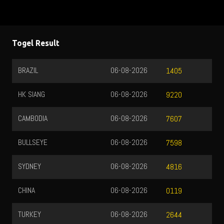
Togel Result
BRAZIL
06-08-2026
MALA
1405
HK SIANG
06-08-2026
PCS
9220
CAMBODIA
06-08-2026
TAIW
7607
BULLSEYE
06-08-2026
TRAF
7598
SYDNEY
06-08-2026
QATA
4816
CHINA
06-08-2026
UK6
0119
TURKEY
06-08-2026
NUSA
2644