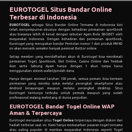
EUROTOGEL Situs Bandar Online
Terbesar di Indonesia
EUROTOGEL
sebagai Situs Bandar Online Ternama di Indonesia kini
telah menyempurnai situsnya dengan kehadiran permainan sportbook
atau biasanya lebih di kenal dengan sebutan Agen Bola SBOBET oleh
masyarakat Indonesia. Dengan kehadiran dari permainan sportbook,
Eurotogel yang merupakan bandar Pentolan nomor 1 dari produk PAY4D
ini akan menarik semakin banyak peminat Bettor online.
Setiap member yang mendaftarkan akun di Eurotogel bisa menikmati
permainan Togel, Sportbook, Slot Online, Casino Online dan Tembak
ikan serta Sabung Ayam hanya dengan 1 akun tanpa harus
menggunakan sistem wallet/pindah dana.
Hanya dengan minimal taruhan 100 perak, semua pemain bisa bermain
permainan yang mereka sukai melalui perangkat smartphone atau
Android kesayangan maupun melalui perangkat desktop. Situs
Eurotogel tentunya terbuka untuk pemula maupun yang sudah
professional malang melintang di dunia perjudian.
EUROTOGEL Bandar Togel Online WAP
Aman & Terpercaya
Eurotogel merupakan situs
Togel Online
terpercaya dengan diskon dan
hadiah terbesar saat ini. Kami hanya memasarkan pasaran togel ternama
atau paling populer di mainkan masyarakat Indonesia seperti Togel