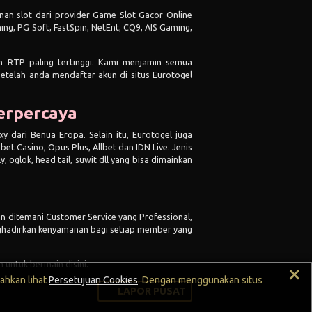
nan slot dari provider Game Slot Gacor Online
ing, PG Soft, FastSpin, NetEnt, CQ9, AIS Gaming,
n RTP paling tertinggi. Kami menjamin semua
etelah anda mendaftar akun di situs Eurotogel
erpercaya
arlin
Baa, Baa, Baa
s
 dari Benua Eropa. Selain itu, Eurotogel juga
t Casino, Opus Plus, Allbet dan IDN Live. Jenis
oglok, head tail, suwit dll yang bisa dimainkan
 ditemani Customer Service yang Professional,
enghadirkan kenyamanan bagi setiap member yang
 untuk bermain disini.
×
y
Lion Mania
ahkan lihat
Persetujuan Cookies
. Dengan menggunakan situs
LAPOR PUSAT