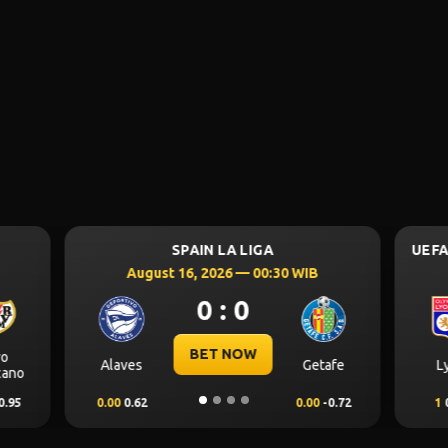
26
7/8/2026
7/8/2026
7/8/2026
7/8/2026
7
HAN
OREGON
TOTO MACAU
SYDNEY LOTTO
HONGKONG LOTTO
BOL
80
3787
0342
3712
6011
4
er's Bar Cash
Brooklyn Bootleggers
Eastern Eme
Collect
Megaway
26
8/8/2026
8/8/2026
7/8/2026
7/8/2026
7
IERS
UEFA CHAMPIONS LEAGUE QUALIFIERS
UEF
August 12, 2026 — 01:15 WIB
0 : 0
 Blaze: Golden
Fire Blaze: Green
Fire Blaze:
Macaque
Wizard
Wizard
BET NOW
Slovan
bahce
Mjallby
Bodo
Bratislava
.87
0.5
0.83
-0.5
0.99
0.7