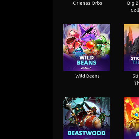
Orianas Orbs
Big B
Col
Wild Beans
St
Th