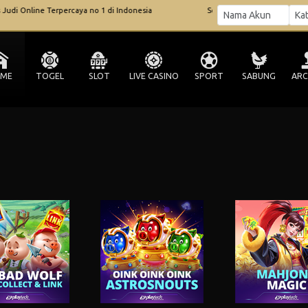
nline Terpercaya no 1 di Indonesia
Selamat datang di Eurotogel Situs
ME
TOGEL
SLOT
LIVE CASINO
SPORT
SABUNG
ARC