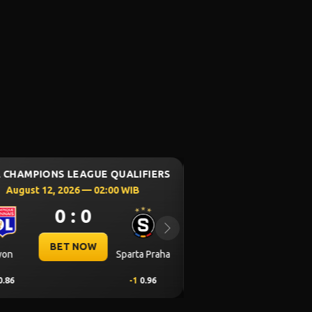
/8/2026
7/8/2026
8/8/2026
APOOL DAY
BOLAPOOL NIGHT
603
0715
ralds
Wild Harlequin
s
/8/2026
7/8/2026
A CHAMPIONS LEAGUE QUALIFIERS
August 11, 2026 — 22:59 WIB
0 : 0
 Red
Frog's Gift
Next
BET NOW
Union Saint-
 Glimt
Gilloise
5
0.82
-0.75
1.00