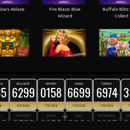
Stars Ablaze
Fire Blaze: Blue
Buffalo Blitz
Wizard
Collect
icons Chaos
Betty Bonkers
Big Bad Wolf: 
Clusters
Steel
IA
BULLSEYE
SYDNEY
CHINA
TURKEY
35
6299
0158
6699
6974
3
26
8/8/2026
7/8/2026
7/8/2026
7/8/2026
7
N
TRAFFORD
QATAR
UK6D
NUSANTARA
H
38
0573
3158
3924
9195
9