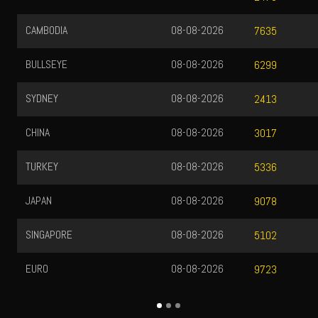
CAMBODIA
08-08-2026
7635
BULLSEYE
08-08-2026
6299
SYDNEY
08-08-2026
2413
CHINA
08-08-2026
3017
TURKEY
08-08-2026
5336
JAPAN
08-08-2026
9078
SINGAPORE
08-08-2026
5102
EURO
08-08-2026
9723