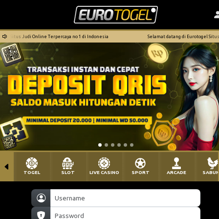
itus Judi Online Terpercaya no 1 di Indonesia
Selamat datang di Eurotogel Situs Judi 
TOGEL
SLOT
LIVE CASINO
SPORT
ARCADE
SABU