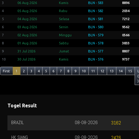
3
06 Aug 2026
Kamis
BLN - 583
8896
4
05 Aug 2026
Rabu
BLN - 582
2034
5
04 Aug 2026
Selasa
BLN - 581
7212
6
03 Aug 2026
Senin
BLN - 580
9562
7
02 Aug 2026
Minggu
BLN - 579
0566
8
01 Aug 2026
Sabtu
BLN - 578
3833
9
31 Jul 2026
Jumat
BLN - 577
8807
10
30 Jul 2026
Kamis
BLN - 576
9737
First
1
2
3
4
5
6
7
8
9
10
11
12
13
14
15
(
)
Togel Result
BRAZIL
08-08-2026
3162
HK SIANG
08-08-2026
2476