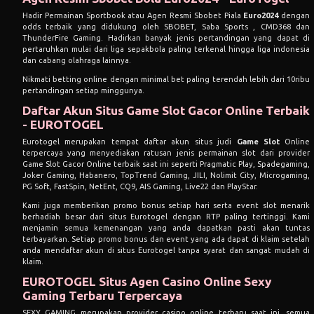
Hadir Permainan Sportbook atau Agen Resmi Sbobet Piala
Euro2024
dengan
odds terbaik yang didukung oleh SBOBET, Saba Sports , CMD368 dan
ThunderFire Gaming. Hadirkan banyak jenis pertandingan yang dapat di
pertaruhkan mulai dari liga sepakbola paling terkenal hingga liga indonesia
dan cabang olahraga lainnya.
Nikmati betting online dengan minimal bet paling terendah lebih dari 10ribu
pertandingan setiap minggunya.
Daftar Akun Situs Game Slot Gacor Online Terbaik
- EUROTOGEL
Eurotogel merupakan tempat daftar akun situs judi
Game Slot
Online
terpercaya yang menyediakan ratusan jenis permainan slot dari provider
Game Slot Gacor Online terbaik saat ini seperti Pragmatic Play, Spadegaming,
Joker Gaming, Habanero, TopTrend Gaming, JILI, Nolimit City, Microgaming,
PG Soft, FastSpin, NetEnt, CQ9, AIS Gaming, Live22 dan PlayStar.
Kami juga memberikan promo bonus setiap hari serta event slot menarik
berhadiah besar dari situs Eurotogel dengan RTP paling tertinggi. Kami
menjamin semua kemenangan yang anda dapatkan pasti akan tuntas
terbayarkan. Setiap promo bonus dan event yang ada dapat di klaim setelah
anda mendaftar akun di situs Eurotogel tanpa syarat dan sangat mudah di
klaim.
EUROTOGEL Situs Agen Casino Online Sexy
Gaming Terbaru Terpercaya
SEXY GAMING merupakan provider casino online terbaru saat ini. semua