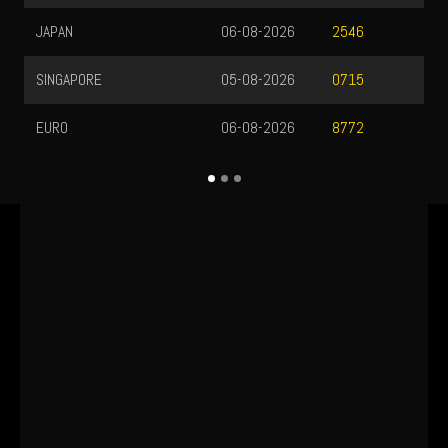
JAPAN
06-08-2026
2546
SINGAPORE
05-08-2026
0715
EURO
06-08-2026
8772