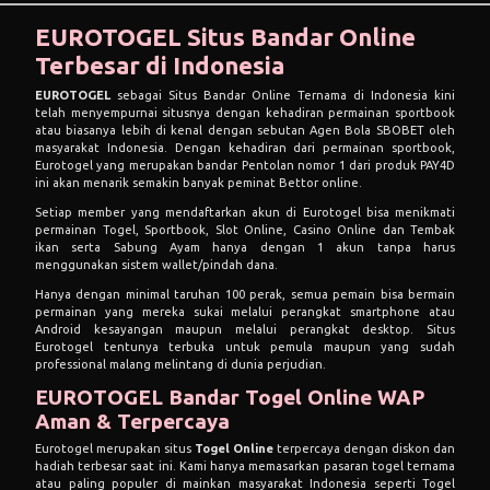
EUROTOGEL Situs Bandar Online
Terbesar di Indonesia
EUROTOGEL
sebagai Situs Bandar Online Ternama di Indonesia kini
telah menyempurnai situsnya dengan kehadiran permainan sportbook
atau biasanya lebih di kenal dengan sebutan Agen Bola SBOBET oleh
masyarakat Indonesia. Dengan kehadiran dari permainan sportbook,
Eurotogel yang merupakan bandar Pentolan nomor 1 dari produk PAY4D
ini akan menarik semakin banyak peminat Bettor online.
Setiap member yang mendaftarkan akun di Eurotogel bisa menikmati
permainan Togel, Sportbook, Slot Online, Casino Online dan Tembak
ikan serta Sabung Ayam hanya dengan 1 akun tanpa harus
menggunakan sistem wallet/pindah dana.
Hanya dengan minimal taruhan 100 perak, semua pemain bisa bermain
permainan yang mereka sukai melalui perangkat smartphone atau
Android kesayangan maupun melalui perangkat desktop. Situs
Eurotogel tentunya terbuka untuk pemula maupun yang sudah
professional malang melintang di dunia perjudian.
EUROTOGEL Bandar Togel Online WAP
Aman & Terpercaya
Eurotogel merupakan situs
Togel Online
terpercaya dengan diskon dan
hadiah terbesar saat ini. Kami hanya memasarkan pasaran togel ternama
atau paling populer di mainkan masyarakat Indonesia seperti Togel